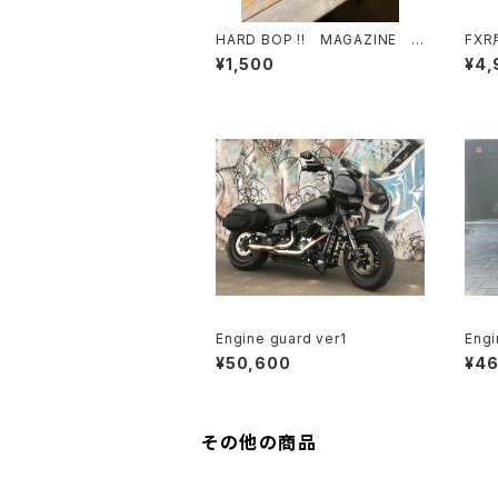
HARD BOP ‼ MAGAZINE V
FX
ol.6
¥1,500
¥4,
Engine guard ver1
Engi
¥50,600
¥46
その他の商品