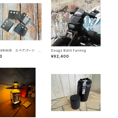
/８RINⓇ スペアパーツ 調
Dougz Bullit Fairring
レート
0
¥92,400