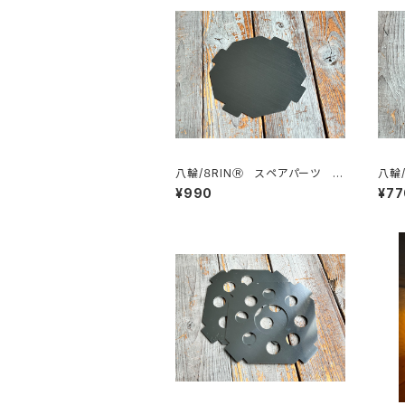
八輪/８RINⓇ スペアパーツ 底
八輪
板（マイナーチェンジ）
整プ
¥990
¥77