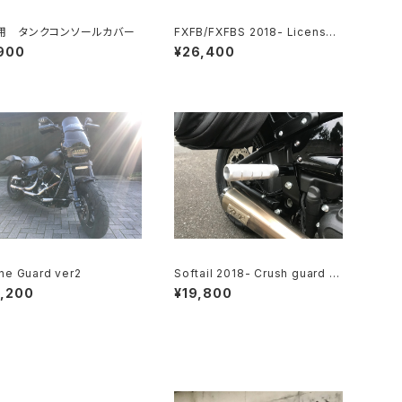
R用 タンクコンソールカバー
FXFB/FXFBS 2018- License
plate relocation kit
900
¥26,400
ne Guard ver2
Softail 2018- Crush guard re
ar
,200
¥19,800